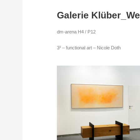
Galerie Klüber_W
dm-arena H4 / P12
3² – functional art – Nicole Doth