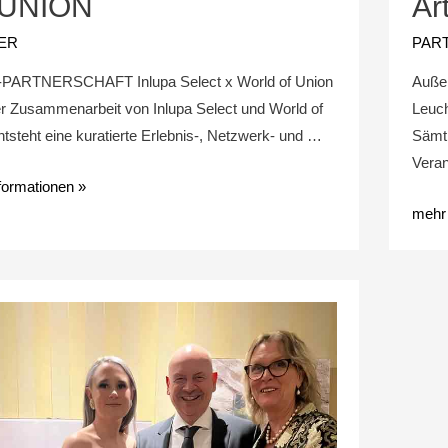
 UNION
Ar
ER
PAR
PARTNERSCHAFT Inlupa Select x World of Union
Außer
er Zusammenarbeit von Inlupa Select und World of
Leuch
tsteht eine kuratierte Erlebnis-, Netzwerk- und …
Sämtl
Vera
formationen »
mehr 