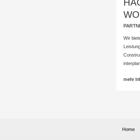
HA
WO
PARTN
Wir bie
Leistun
Constru
interpl
mehr In
Home