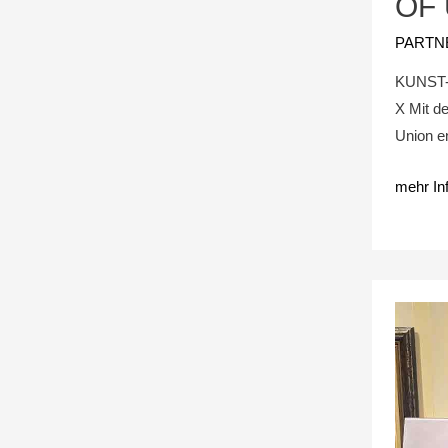
OF
PARTN
KUNST-
X Mit d
Union en
mehr In