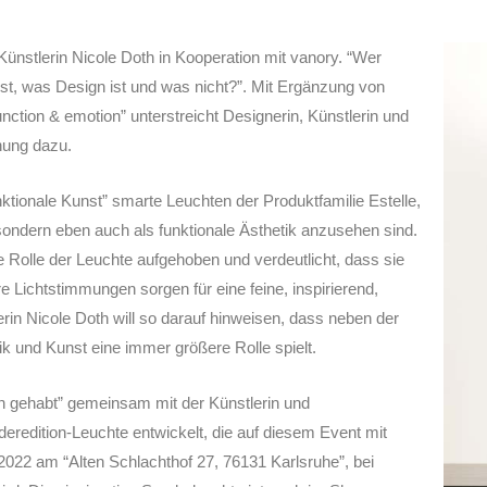
r Künstlerin Nicole Doth in Kooperation mit vanory. “Wer
t, was Design ist und was nicht?”. Mit Ergänzung von
function & emotion” unterstreicht Designerin, Künstlerin und
inung dazu.
unktionale Kunst” smarte Leuchten der Produktfamilie Estelle,
sondern eben auch als funktionale Ästhetik anzusehen sind.
 Rolle der Leuchte aufgehoben und verdeutlicht, dass sie
re Lichtstimmungen sorgen für eine feine, inspirierend,
in Nicole Doth will so darauf hinweisen, dass neben der
ik und Kunst eine immer größere Rolle spielt.
in gehabt” gemeinsam mit der Künstlerin und
eredition-Leuchte entwickelt, die auf diesem Event mit
022 am “Alten Schlachthof 27, 76131 Karlsruhe”, bei