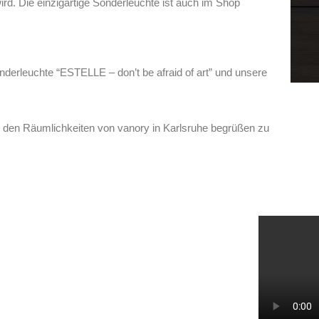
rd. Die einzigartige Sonderleuchte ist auch im Shop
nderleuchte “ESTELLE – don’t be afraid of art” und unsere
n den Räumlichkeiten von vanory in Karlsruhe begrüßen zu