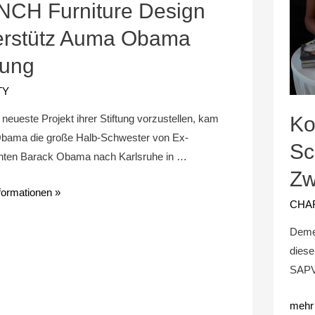
CH Furniture Design
erstütz Auma Obama
tung
TY
eueste Projekt ihrer Stiftung vorzustellen, kam
Ko
ama die große Halb-Schwester von Ex-
Sc
nten Barack Obama nach Karlsruhe in …
Zw
formationen »
CHA
Deme
diese
SAPV
mehr 