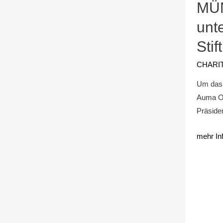
MÜN
unt
Stif
CHARI
Um das n
Auma Ob
Präside
mehr In